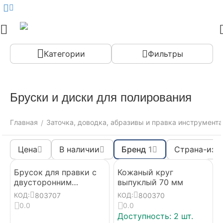
Меню
Найти
Корзина
Аккаунт
Контак
Категории
Фильтры
Бруски и диски для полирования
Главная
Заточка, доводка, абразивы и правка инструмента
/
Цена
В наличии
Бренд
1
Страна-изг
Брусок для правки с
Кожаный круг
двусторонним
выпуклый 70 мм
кожаным слоем с
803707
800370
КОД:
КОД:
ручкой 360*70
0.0
0.0
Доступность:
2 шт.