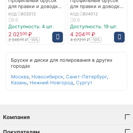
Профильный брусок
Профильный брусок
для правки и доводки
для правки и доводки
инструмента 20 см
инструмента 40 см
802012
804012
КОД:
КОД:
0.0
0.0
Доступность:
4 шт.
Доступность:
19 шт.
2 021
₽
4 204
₽
00
00
2 246
₽
4 672
₽
00
00
-10%
-10%
Бруски и диски для полирования в других
городах
Москва
,
Новосибирск
,
Санкт-Петербург
,
Казань
,
Нижний Новгород
,
Сургут
Компания
Покупателям