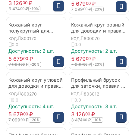
3 126
₽
00
5 679
₽
00
3 474
₽
00
-10%
7 099
₽
00
-20%
Кожаный круг
Кожаный круг ровный
полукруглый для
для доводки и правки
доводки и правки
инструмента 70 мм
800170
800070
КОД:
КОД:
инструмента 70 мм
0.0
0.0
Доступность:
2 шт.
Доступность:
2 шт.
5 679
₽
5 679
₽
00
00
7 099
₽
7 099
₽
00
00
-20%
-20%
Кожаный круг угловой
Профильный брусок
для доводки и правки
для заточки, правки и
инструмента 70 мм
доводки инструмента
800270
803012
КОД:
КОД:
30 см
0.0
0.0
Доступность:
4 шт.
Доступность:
3 шт.
5 679
₽
3 126
₽
00
00
7 099
₽
3 474
₽
00
00
-20%
-10%