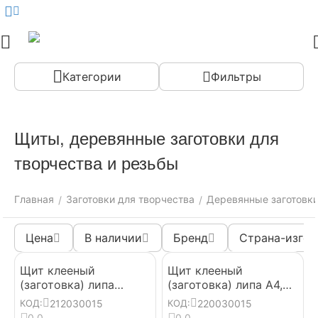
Меню
Найти
Корзина
Аккаунт
Контак
Категории
Фильтры
Щиты, деревянные заготовки для
творчества и резьбы
Главная
Заготовки для творчества
Деревянные заготовки
/
/
Цена
В наличии
Бренд
Страна-изгот
Щит клееный
Щит клееный
(заготовка) липа
(заготовка) липа А4,
120*300*15 мм, для
200*300*15 мм, для
212030015
220030015
КОД:
КОД:
резьбы по дереву
резьбы по дереву
0.0
0.0