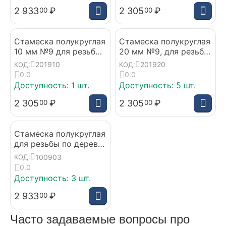
2 933
₽
2 305
₽
00
00
Стамеска полукруглая
Стамеска полукруглая
10 мм №9 для резьбы
20 мм №9, для резьбы
по дереву STRYI
по дереву от
201910
201920
КОД:
КОД:
(Standard)
производителя STRYI
0.0
0.0
(Standard)
Доступность:
1 шт.
Доступность:
5 шт.
2 305
₽
2 305
₽
00
00
Стамеска полукруглая
для резьбы по дереву
3 мм от
100903
КОД:
производителя,
0.0
профиль №9
Доступность:
3 шт.
2 933
₽
00
Часто задаваемые вопросы про