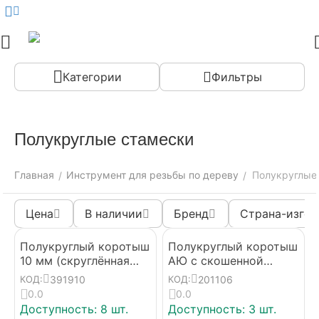
Меню
Найти
Корзина
Аккаунт
Контак
Категории
Фильтры
Полукруглые стамески
Главная
Инструмент для резьбы по дереву
Полукруглые
/
/
Цена
В наличии
Бренд
Страна-изгот
Полукруглый коротыш
Полукруглый коротыш
10 мм (скруглённая
АЮ с скошенной
заточка)
заточкой 6 мм
391910
201106
КОД:
КОД:
Standard
0.0
0.0
Доступность:
8 шт.
Доступность:
3 шт.