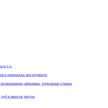
 и т.д.
ния и переноски инструмента
я полирования, абразивы, точильные станки
 дуб и многое другое