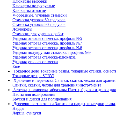
Клюкарзы выборки
Клюкарзы полукруглые
Клюкарзы отлогие
V-образные, угловые стамески
Стамеска угловая 60 градусов
Стамеска угловая 90 градусов
Ложкорезы
Стамески для ударных работ
Ударная отлогая стамеска, профиль №5
Ударная отлогая стамеска, профиль №7
Ударная отлогая стамеска, профиль №8
Ударная полукруглая стамеска, профиль №9
Ударная отлогая стамеска-клюкарза
Ударная угловая стамеска
Еще
Токарное дело
Токарные резцы, токарные станки, оснастка
Токарные резцы STRYI
Хранение и переноска
Свитки, скатки, чехлы для хране
Свитки, скатки, чехлы для хранения инструмента
Заточка, полировка, абразивы
Пасты, бруски и диски дл
Пасты для полирования
Бруски и диски для полирования
Деревянные заготовки
Заготовки нарды, шкатулки, липа,
Нарды
Ларцы, сундуки