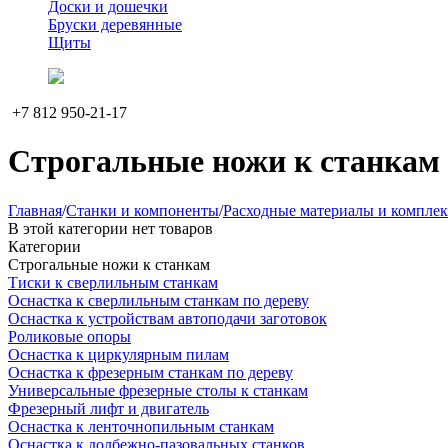
Доски и дошечки
Бруски деревянные
Щиты
+7 812 950-21-17
Строгальные ножи к станкам
Главная
/
Станки и компоненты
/
Расходные материалы и комплек
В этой категории нет товаров
Категории
Строгальные ножи к станкам
Тиски к сверлильным станкам
Оснастка к сверлильным станкам по дереву
Оснастка к устройствам автоподачи заготовок
Роликовые опоры
Оснастка к циркулярным пилам
Оснастка к фрезерным станкам по дереву
Универсальные фрезерные столы к станкам
Фрезерный лифт и двигатель
Оснастка к ленточнопильным станкам
Оснастка к долбежно-пазовальных станков