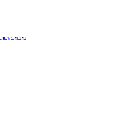
ород
,
Сургут