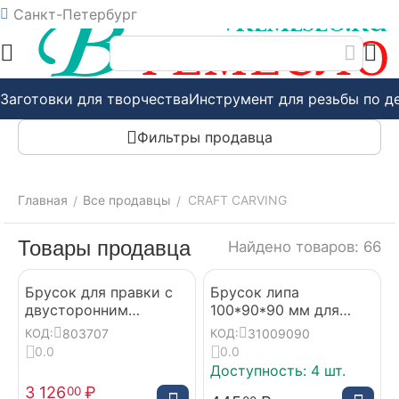
Санкт-Петербург
Меню
Найти
Заготовки для творчества
Инструмент для резьбы по д
Фильтры продавца
Главная
Все продавцы
CRAFT CARVING
/
/
Товары продавца
Найдено товаров: 66
Брусок для правки с
Брусок липа
двусторонним
100*90*90 мм для
кожаным слоем с
вырезания
803707
31009090
КОД:
КОД:
ручкой 360*70
0.0
0.0
Доступность:
4 шт.
3 126
₽
00