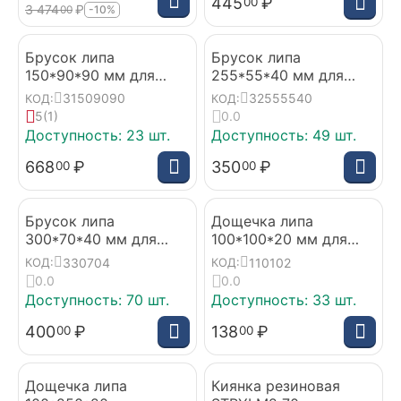
445
₽
00
3 474
₽
00
-10%
Брусок липа
Брусок липа
150*90*90 мм для
255*55*40 мм для
вырезания куксы
вырезания ложек
31509090
32555540
КОД:
КОД:
5
(1)
0.0
Доступность:
23 шт.
Доступность:
49 шт.
668
₽
350
₽
00
00
Брусок липа
Дощечка липа
300*70*40 мм для
100*100*20 мм для
вырезания ложек
творчества
330704
110102
КОД:
КОД:
0.0
0.0
Доступность:
70 шт.
Доступность:
33 шт.
400
₽
138
₽
00
00
Дощечка липа
Киянка резиновая