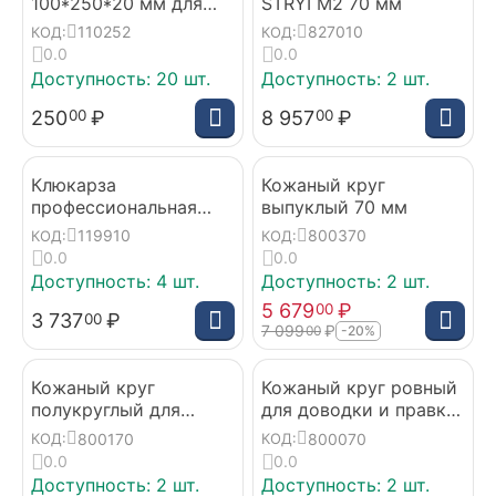
100*250*20 мм для
STRYI M2 70 мм
резьбы
110252
827010
КОД:
КОД:
0.0
0.0
Доступность:
20 шт.
Доступность:
2 шт.
250
₽
8 957
₽
00
00
Клюкарза
Кожаный круг
профессиональная
выпуклый 70 мм
полукруглая 10 мм,
119910
800370
КОД:
КОД:
профиль 9а
0.0
0.0
Доступность:
4 шт.
Доступность:
2 шт.
5 679
₽
00
3 737
₽
00
7 099
₽
00
-20%
Кожаный круг
Кожаный круг ровный
полукруглый для
для доводки и правки
доводки и правки
инструмента 70 мм
800170
800070
КОД:
КОД:
инструмента 70 мм
0.0
0.0
Доступность:
2 шт.
Доступность:
2 шт.