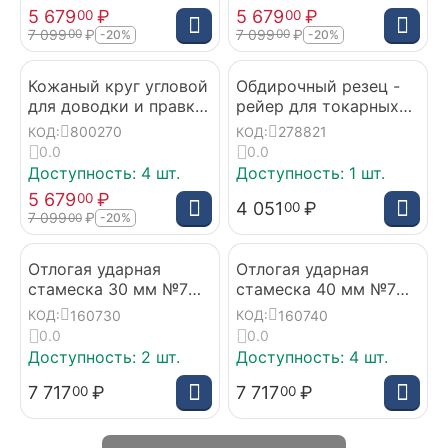
5 679
₽
5 679
₽
00
00
7 099
₽
7 099
₽
00
00
-20%
-20%
Кожаный круг угловой
Обдирочный резец -
для доводки и правки
рейер для токарных
инструмента 70 мм
работ Profi, 20 мм
800270
278821
КОД:
КОД:
STRYI Standart
0.0
0.0
Доступность:
4 шт.
Доступность:
1 шт.
5 679
₽
00
4 051
₽
00
7 099
₽
00
-20%
Отлогая ударная
Отлогая ударная
стамеска 30 мм №7
стамеска 40 мм №7
для резьбы по дереву
для резьбы по дереву
160730
160740
КОД:
КОД:
от производителя
от производителя
0.0
0.0
STRYI
STRYI
Доступность:
2 шт.
Доступность:
4 шт.
7 717
₽
7 717
₽
00
00