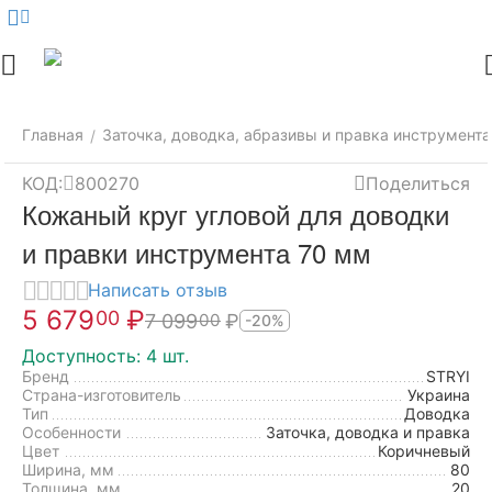
Меню
Найти
Корзина
Аккаунт
Контак
Главная
Заточка, доводка, абразивы и правка инструмента
/
КОД:
800270
Поделиться
Кожаный круг угловой для доводки
и правки инструмента 70 мм
Написать отзыв
5 679
₽
00
7 099
₽
00
-20%
Доступность:
4 шт.
Бренд
STRYI
Страна-изготовитель
Украина
Тип
Доводка
Особенности
Заточка, доводка и правка
Цвет
Коричневый
Ширина, мм
80
Толщина, мм
20