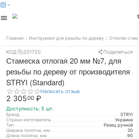
Меню
Найти
Корзина
Аккаунт
Контак
Главная
Инструмент для резьбы по дереву
Отлогие стам
/
/
КОД:
201720
Поделиться
Стамеска отлогая 20 мм №7, для
резьбы по дереву от производителя
STRYI (Standard)
Написать отзыв
2 305
₽
00
Доступность:
5 шт.
Бренд
STRYI
Страна-изготовитель
Украина
Тип
Резец ручной
Ширина полотна, мм
20
Длина полотна, мм
90