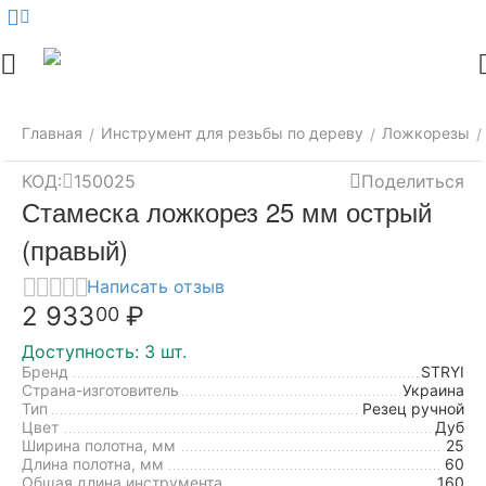
Меню
Найти
Корзина
Аккаунт
Контак
Главная
Инструмент для резьбы по дереву
Ложкорезы
/
/
/
КОД:
150025
Поделиться
Стамеска ложкорез 25 мм острый
(правый)
Написать отзыв
2 933
₽
00
Доступность:
3 шт.
Бренд
STRYI
Страна-изготовитель
Украина
Тип
Резец ручной
Цвет
Дуб
Ширина полотна, мм
25
Длина полотна, мм
60
Общая длина инструмента,
160